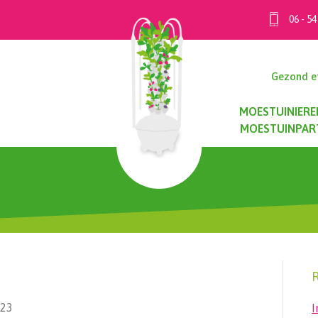
06 - 54
Gezond e
MOESTUINIERE
MOESTUINPAR
R
023
I