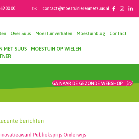
 69 00 00
contact@moestuinierenmetsuus.nl
ten
Over Suus
Moestuinverhalen
Moestuinblog
Contact
N MET SUUS
MOESTUIN OP WIELEN
TNER
GA NAAR DE GEZONDE WEBSHOP
ecente berichten
nnovatieaward Publieksprijs Onderwijs